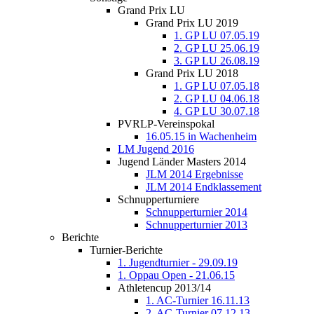
Grand Prix LU
Grand Prix LU 2019
1. GP LU 07.05.19
2. GP LU 25.06.19
3. GP LU 26.08.19
Grand Prix LU 2018
1. GP LU 07.05.18
2. GP LU 04.06.18
4. GP LU 30.07.18
PVRLP-Vereinspokal
16.05.15 in Wachenheim
LM Jugend 2016
Jugend Länder Masters 2014
JLM 2014 Ergebnisse
JLM 2014 Endklassement
Schnupperturniere
Schnupperturnier 2014
Schnupperturnier 2013
Berichte
Turnier-Berichte
1. Jugendturnier - 29.09.19
1. Oppau Open - 21.06.15
Athletencup 2013/14
1. AC-Turnier 16.11.13
2. AC-Turnier 07.12.13