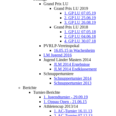
Grand Prix LU
Grand Prix LU 2019
1. GP LU 07.05.19
2. GP LU 25.06.19
3. GP LU 26.08.19
Grand Prix LU 2018
1. GP LU 07.05.18
2. GP LU 04.06.18
4. GP LU 30.07.18
PVRLP-Vereinspokal
16.05.15 in Wachenheim
LM Jugend 2016
Jugend Länder Masters 2014
JLM 2014 Ergebnisse
JLM 2014 Endklassement
Schnupperturniere
Schnupperturnier 2014
Schnupperturnier 2013
Berichte
Turnier-Berichte
1. Jugendturnier - 29.09.19
1. Oppau Open - 21.06.15
Athletencup 2013/14
1. AC-Turnier 16.11.13
2. AC-Turnier 07.12.13