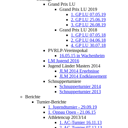
Grand Prix LU
Grand Prix LU 2019
1. GP LU 07.05.19
2. GP LU 25.06.19
3. GP LU 26.08.19
Grand Prix LU 2018
1. GP LU 07.05.18
2. GP LU 04.06.18
4. GP LU 30.07.18
PVRLP-Vereinspokal
16.05.15 in Wachenheim
LM Jugend 2016
Jugend Länder Masters 2014
JLM 2014 Ergebnisse
JLM 2014 Endklassement
Schnupperturniere
Schnupperturnier 2014
Schnupperturnier 2013
Berichte
Turnier-Berichte
1. Jugendturnier - 29.09.19
1. Oppau Open - 21.06.15
Athletencup 2013/14
1. AC-Turnier 16.11.13
2. AC-Turnier 07.12.13