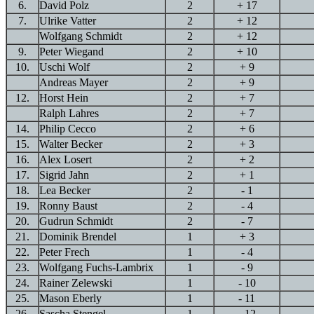
6.
David Polz
2
+ 17
7.
Ulrike Vatter
2
+ 12
Wolfgang Schmidt
2
+ 12
9.
Peter Wiegand
2
+ 10
10.
Uschi Wolf
2
+ 9
Andreas Mayer
2
+ 9
12.
Horst Hein
2
+ 7
Ralph Lahres
2
+ 7
14.
Philip Cecco
2
+ 6
15.
Walter Becker
2
+ 3
16.
Alex Losert
2
+ 2
17.
Sigrid Jahn
2
+ 1
18.
Lea Becker
2
- 1
19.
Ronny Baust
2
- 4
20.
Gudrun Schmidt
2
- 7
21.
Dominik Brendel
1
+ 3
22.
Peter Frech
1
- 4
23.
Wolfgang Fuchs-Lambrix
1
- 9
24.
Rainer Zelewski
1
- 10
25.
Mason Eberly
1
- 11
26.
Sascha Stengel
1
- 12