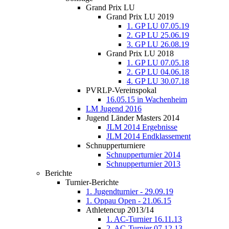
Grand Prix LU
Grand Prix LU 2019
1. GP LU 07.05.19
2. GP LU 25.06.19
3. GP LU 26.08.19
Grand Prix LU 2018
1. GP LU 07.05.18
2. GP LU 04.06.18
4. GP LU 30.07.18
PVRLP-Vereinspokal
16.05.15 in Wachenheim
LM Jugend 2016
Jugend Länder Masters 2014
JLM 2014 Ergebnisse
JLM 2014 Endklassement
Schnupperturniere
Schnupperturnier 2014
Schnupperturnier 2013
Berichte
Turnier-Berichte
1. Jugendturnier - 29.09.19
1. Oppau Open - 21.06.15
Athletencup 2013/14
1. AC-Turnier 16.11.13
2. AC-Turnier 07.12.13